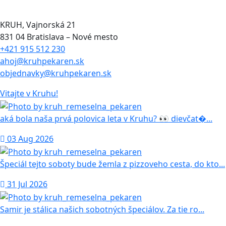
KRUH, Vajnorská 21
831 04 Bratislava – Nové mesto
+421 915 512 230
ahoj@kruhpekaren.sk
objednavky@kruhpekaren.sk
Vitajte
v Kruhu!
aká bola naša prvá polovica leta v Kruhu? 👀 dievčat�...
03 Aug 2026
Špeciál tejto soboty bude žemla z pizzoveho cesta, do kto...
31 Jul 2026
Samir je stálica našich sobotných špeciálov. Za tie ro...