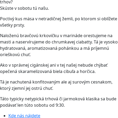
trhov?
Skúste v sobotu tú našu.
Poctivý kus mäsa v netradičnej žemli, po ktorom si oblížete
všetky prsty.
Naloženú bravčovú krkovičku v marináde orestujeme na
masti a naservírujeme do chrumkavej ciabatty. Tá je vysoko
hydratovaná, aromatizovaná pohánkou a má príjemnú
orieškovú chuť.
Ako v správnej cigánskej ani v tej našej nebude chýbať
opečená skaramelizovaná biela cibuľa a horčica.
Tá je nachutená konfitovaným ale aj surovým cesnakom,
ktorý zjemní jej ostrú chuť.
Táto typicky netypická trhová či jarmoková klasika sa bude
podávať len túto sobotu od 9:30.
Kde nás nájdete