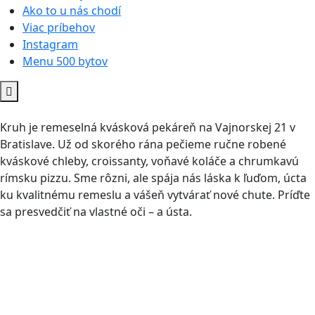
Ako to u nás chodí
Viac príbehov
Instagram
Menu 500 bytov
Kruh je remeselná kvásková pekáreň na Vajnorskej 21 v
Bratislave. Už od skorého rána pečieme ručne robené
kváskové chleby, croissanty, voňavé koláče a chrumkavú
rímsku pizzu. Sme rôzni, ale spája nás láska k ľuďom, úcta
ku kvalitnému remeslu a vášeň vytvárať nové chute. Príďte
sa presvedčiť na vlastné oči
–
a ústa.