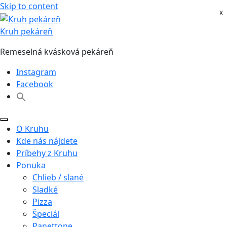
Skip to content
X
X
Kruh pekáreň
Remeselná kvásková pekáreň
Instagram
Facebook
O Kruhu
Kde nás nájdete
Príbehy z Kruhu
Ponuka
Chlieb / slané
Sladké
Pizza
Špeciál
Panettone