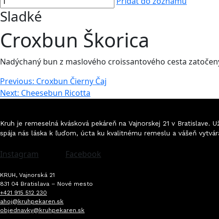
Pridať do zoznamu
Sladké
Croxbun Škorica
Nadýchaný bun z maslového croissantového cesta zatočený 
Navigácia
Previous:
Croxbun Čierny Čaj
Next:
Cheesebun Ricotta
v
článku
Kruh je remeselná kvásková pekáreň na Vajnorskej 21 v Bratislave.
spája nás láska k ľuďom, úcta ku kvalitnému remeslu a vášeň vytvár
Instagram
Facebook
KRUH, Vajnorská 21
831 04 Bratislava – Nové mesto
+421 915 512 230
ahoj@kruhpekaren.sk
objednavky@kruhpekaren.sk