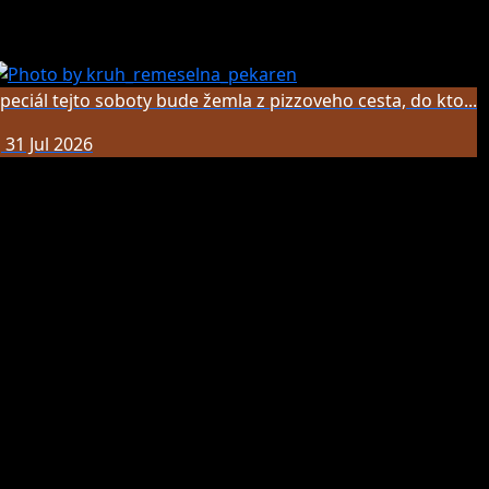
peciál tejto soboty bude žemla z pizzoveho cesta, do kto...
31 Jul 2026