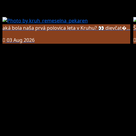
aká bola naša prvá polovica leta v Kruhu? 👀 dievčat�...
Š
03 Aug 2026