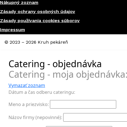
Nákupný zoznam
Zásady ochrany osobných údajov
Zásady používania cookies súborov
Impressum
© 2023 – 2026 Kruh pekáreň
Catering - objednávka
Catering - moja objednávka
Vymazať zoznam
Dátum a čas odberu cateringu:
Meno a priezvisko:
Názov firmy (nepovinné):