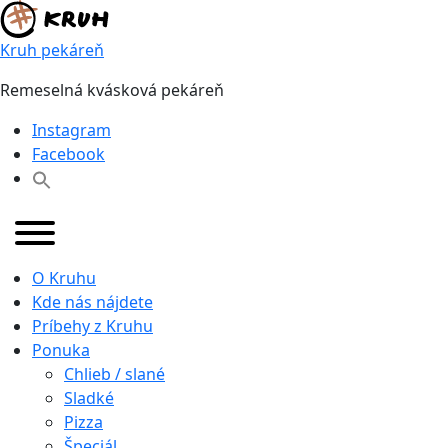
Skip
to
Kruh pekáreň
content
Remeselná kvásková pekáreň
Instagram
Facebook
O Kruhu
Kde nás nájdete
Príbehy z Kruhu
Ponuka
Chlieb / slané
Sladké
Pizza
Špeciál