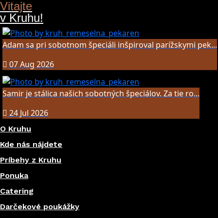
Vitajte
v Kruhu!
Adam sa pri sobotnom špeciáli inšpiroval parížskymi pek...
07 Aug 2026
Samir je stálica našich sobotných špeciálov. Za tie ro...
24 Jul 2026
O Kruhu
Kde nás nájdete
Príbehy z Kruhu
Ponuka
Catering
Darčekové poukážky