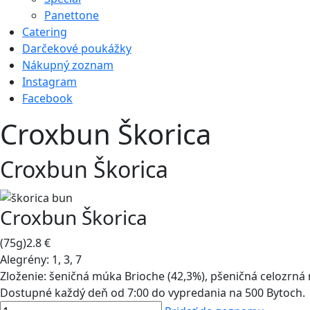
Panettone
Catering
Darčekové poukážky
Nákupný zoznam
Instagram
Facebook
Croxbun Škorica
Croxbun Škorica
Croxbun Škorica
(75g)
2.8 €
Alegrény:
1, 3, 7
Zloženie:
šeničná múka Brioche (42,3%), pšeničná celozrná m
Dostupné každý deň od 7:00 do vypredania na 500 Bytoch.