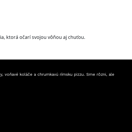
, ktorá očarí svojou vôňou aj chuťou.
ty, voňavé koláče a chrumkavú rímsku pizzu. Sme rôzni, ale