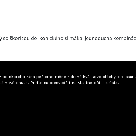
so škoricou do ikonického slimáka. Jednoduchá kombinácia
 Už od skorého rána pečieme ručne robené kváskové chleby, croissan
ať nové chute. Príďte sa presvedčiť na vlastné oči
–
a ústa.