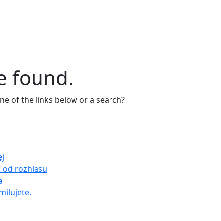
e found.
one of the links below or a search?
ej
k od rozhlasu
a
milujete.