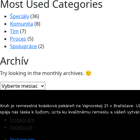
Most Used Categories
Špeciály
(36)
Komunita
(8)
Tím
(7)
Proces
(5)
Spolupráce
(2)
Archív
Try looking in the monthly archives. 🙂
Archív
Kruh je remeselná kvásková pekáreň na Vajnorskej 21 v Bratislave.
spája nás láska k ľuďom, úcta ku kvalitnému remeslu a vášeň vytvár
Instagram
Facebook
Instagram