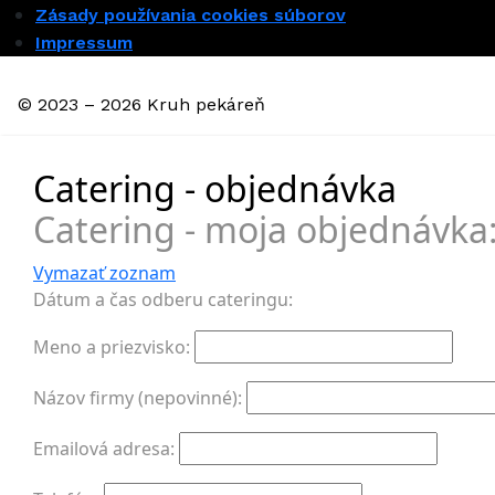
Zásady používania cookies súborov
Impressum
© 2023 – 2026 Kruh pekáreň
Catering - objednávka
Catering - moja objednávka
Vymazať zoznam
Dátum a čas odberu cateringu:
Meno a priezvisko:
Názov firmy (nepovinné):
Emailová adresa: