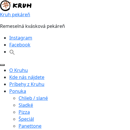
Skip
to
Kruh pekáreň
content
Remeselná kvásková pekáreň
Instagram
Facebook
O Kruhu
Kde nás nájdete
Príbehy z Kruhu
Ponuka
Chlieb / slané
Sladké
Pizza
Špeciál
Panettone