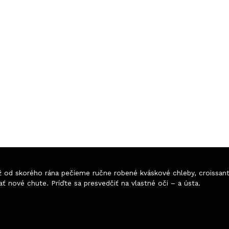
 Už od skorého rána pečieme ručne robené kváskové chleby, croissan
ať nové chute. Príďte sa presvedčiť na vlastné oči
–
a ústa.