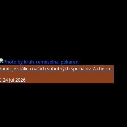
Samir je stálica našich sobotných špeciálov. Za tie ro...
24 Jul 2026