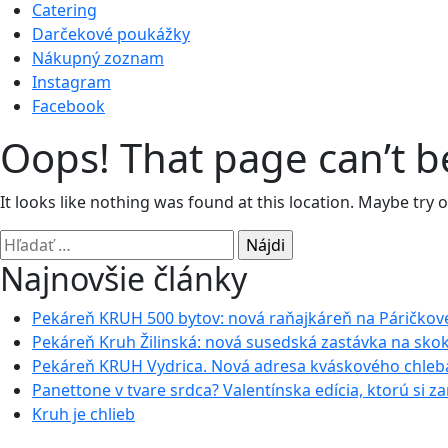
Catering
Darčekové poukážky
Nákupný zoznam
Instagram
Facebook
Oops! That page can’t b
It looks like nothing was found at this location. Maybe try 
Hľadať:
Najnovšie články
Pekáreň KRUH 500 bytov: nová raňajkáreň na Páričkov
Pekáreň Kruh Žilinská: nová susedská zastávka na sko
Pekáreň KRUH Vydrica. Nová adresa kváskového chleb
Panettone v tvare srdca? Valentínska edícia, ktorú si za
Kruh je chlieb