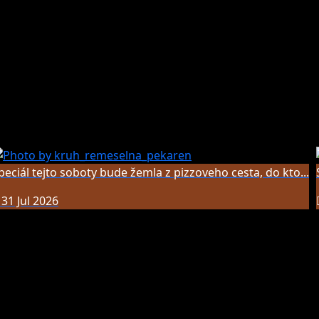
peciál tejto soboty bude žemla z pizzoveho cesta, do kto...
31 Jul 2026