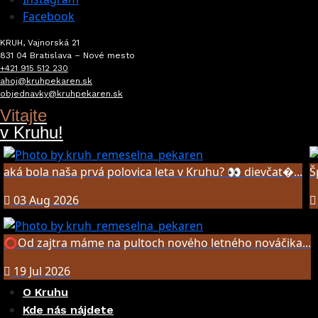
Facebook
KRUH, Vajnorská 21
831 04 Bratislava – Nové mesto
+421 915 512 230
ahoj@kruhpekaren.sk
objednavky@kruhpekaren.sk
Vitajte
v Kruhu!
aká bola naša prvá polovica leta v Kruhu? 👀 dievčat�...
Š
03 Aug 2026
⭕️Od zajtra máme na pultoch nového letného nováčika...
19 Jul 2026
O Kruhu
Kde nás nájdete