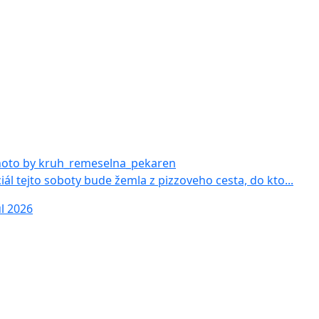
iál tejto soboty bude žemla z pizzoveho cesta, do kto...
ul 2026