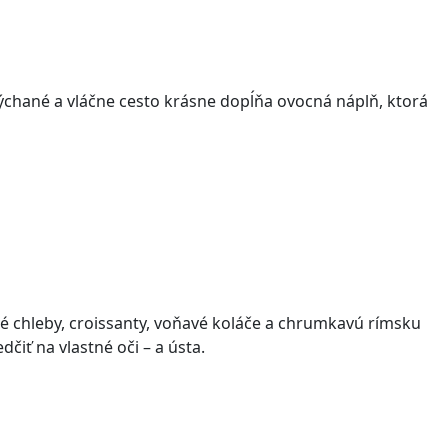
chané a vláčne cesto krásne dopĺňa ovocná náplň, ktorá
é chleby, croissanty, voňavé koláče a chrumkavú rímsku
dčiť na vlastné oči
–
a ústa.