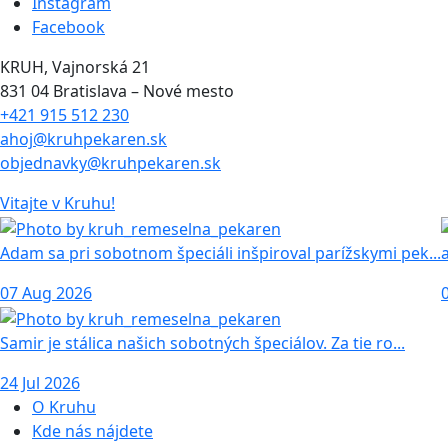
Instagram
Facebook
KRUH, Vajnorská 21
831 04 Bratislava – Nové mesto
+421 915 512 230
ahoj@kruhpekaren.sk
objednavky@kruhpekaren.sk
Vitajte
v Kruhu!
Adam sa pri sobotnom špeciáli inšpiroval parížskymi pek...
07 Aug 2026
Samir je stálica našich sobotných špeciálov. Za tie ro...
24 Jul 2026
O Kruhu
Kde nás nájdete