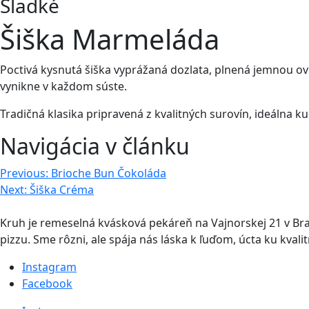
Sladké
Šiška Marmeláda
Poctivá kysnutá šiška vyprážaná dozlata, plnená jemnou 
vynikne v každom súste.
Tradičná klasika pripravená z kvalitných surovín, ideálna 
Navigácia v článku
Previous:
Brioche Bun Čokoláda
Next:
Šiška Créma
Kruh je remeselná kvásková pekáreň na Vajnorskej 21 v Br
pizzu. Sme rôzni, ale spája nás láska k ľuďom, úcta ku kval
Instagram
Facebook