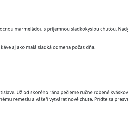
ovocnou marmeládou s príjemnou sladkokyslou chuťou. Nadý
ku káve aj ako malá sladká odmena počas dňa.
atislave. Už od skorého rána pečieme ručne robené kváskov
itnému remeslu a vášeň vytvárať nové chute. Príďte sa presve