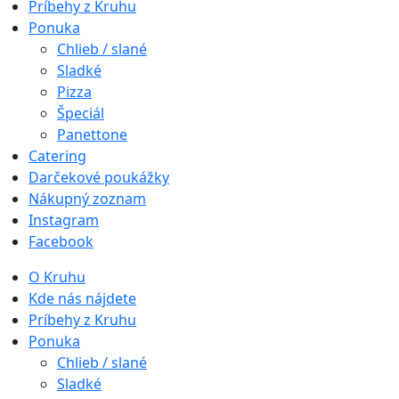
Príbehy z Kruhu
Ponuka
Chlieb / slané
Sladké
Pizza
Špeciál
Panettone
Catering
Darčekové poukážky
Nákupný zoznam
Instagram
Facebook
O Kruhu
Kde nás nájdete
Príbehy z Kruhu
Ponuka
Chlieb / slané
Sladké