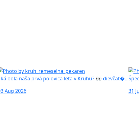
aká bola naša prvá polovica leta v Kruhu? 👀 dievčat�...
Špec
03 Aug 2026
31 J