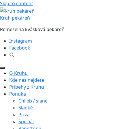
Skip to content
Kruh pekáreň
Remeselná kvásková pekáreň
Instagram
Facebook
O Kruhu
Kde nás nájdete
Príbehy z Kruhu
Ponuka
Chlieb / slané
Sladké
Pizza
Špeciál
Panettone