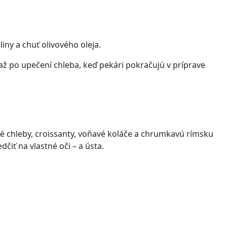
iny a chuť olivového oleja.
až po upečení chleba, keď pekári pokračujú v príprave
é chleby, croissanty, voňavé koláče a chrumkavú rímsku
dčiť na vlastné oči
–
a ústa.