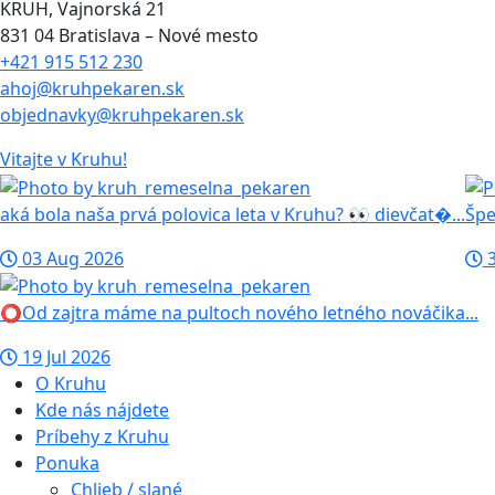
KRUH, Vajnorská 21
831 04 Bratislava – Nové mesto
+421 915 512 230
ahoj@kruhpekaren.sk
objednavky@kruhpekaren.sk
Vitajte
v Kruhu!
aká bola naša prvá polovica leta v Kruhu? 👀 dievčat�...
Špe
03 Aug 2026
3
⭕️Od zajtra máme na pultoch nového letného nováčika...
19 Jul 2026
O Kruhu
Kde nás nájdete
Príbehy z Kruhu
Ponuka
Chlieb / slané