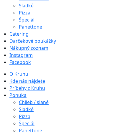
Sladké
Pizza
Špeciál
Panettone
Catering
Darčekové poukážky
Nákupný zoznam
Instagram
Facebook
O Kruhu
Kde nás nájdete
Príbehy z Kruhu
Ponuka
Chlieb / slané
Sladké
Pizza
Špeciál
Panettone