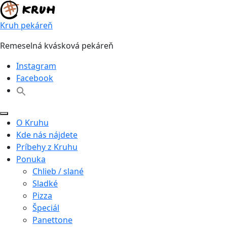
Skip
to
Kruh pekáreň
content
Remeselná kvásková pekáreň
Instagram
Facebook
O Kruhu
Kde nás nájdete
Príbehy z Kruhu
Ponuka
Chlieb / slané
Sladké
Pizza
Špeciál
Panettone