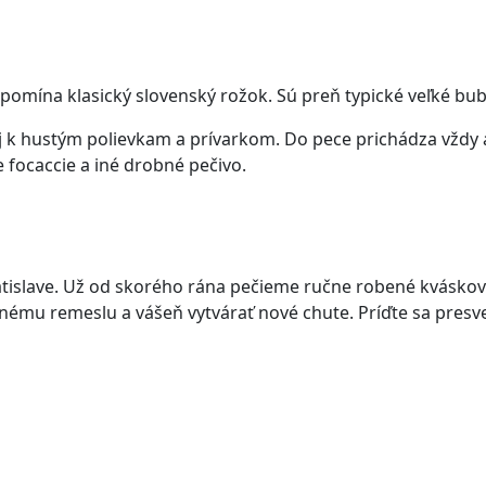
pomína klasický slovenský rožok. Sú preň typické veľké bubl
aj k hustým polievkam a prívarkom. Do pece prichádza vždy 
e focaccie a iné drobné pečivo.
atislave. Už od skorého rána pečieme ručne robené kváskov
itnému remeslu a vášeň vytvárať nové chute. Príďte sa presve