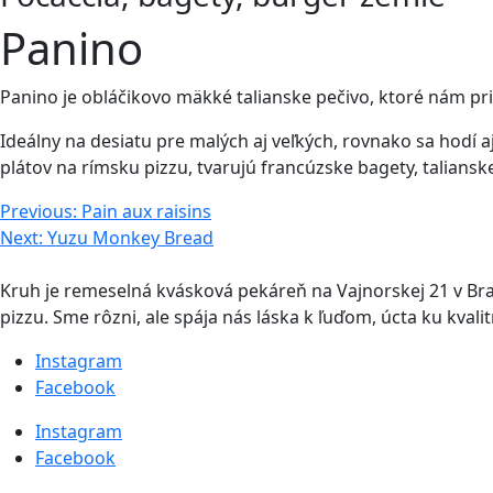
Panino
Panino je obláčikovo mäkké talianske pečivo, ktoré nám pri
Ideálny na desiatu pre malých aj veľkých, rovnako sa hodí 
plátov na rímsku pizzu, tvarujú francúzske bagety, taliansk
Navigácia
Previous:
Pain aux raisins
Next:
Yuzu Monkey Bread
v
článku
Kruh je remeselná kvásková pekáreň na Vajnorskej 21 v Br
pizzu. Sme rôzni, ale spája nás láska k ľuďom, úcta ku kval
Instagram
Facebook
Instagram
Facebook