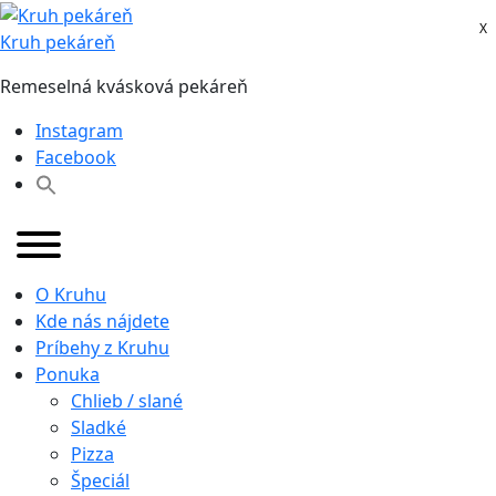
Skip
X
X
to
Kruh pekáreň
content
Remeselná kvásková pekáreň
Instagram
Facebook
O Kruhu
Kde nás nájdete
Príbehy z Kruhu
Ponuka
Chlieb / slané
Sladké
Pizza
Špeciál