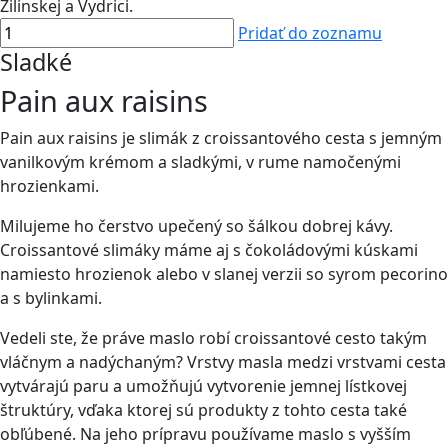
Žilinskej a Vydrici.
Pridať do zoznamu
Sladké
Pain aux raisins
Pain aux raisins je slimák z croissantového cesta s jemným
vanilkovým krémom a sladkými, v rume namočenými
hrozienkami.
Milujeme ho čerstvo upečený so šálkou dobrej kávy.
Croissantové slimáky máme aj s čokoládovými kúskami
namiesto hrozienok alebo v slanej verzii so syrom pecorino
a s bylinkami.
Vedeli ste, že práve maslo robí croissantové cesto takým
vláčnym a nadýchaným? Vrstvy masla medzi vrstvami cesta
vytvárajú paru a umožňujú vytvorenie jemnej lístkovej
štruktúry, vďaka ktorej sú produkty z tohto cesta také
obľúbené. Na jeho prípravu používame maslo s vyšším