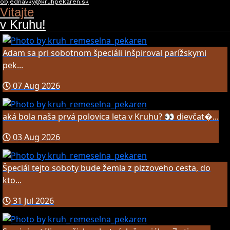
objednavky@kruhpekaren.sk
Vitajte
v Kruhu!
Adam sa pri sobotnom špeciáli inšpiroval parížskymi
pek...
07 Aug 2026
aká bola naša prvá polovica leta v Kruhu? 👀 dievčat�...
03 Aug 2026
Špeciál tejto soboty bude žemla z pizzoveho cesta, do
kto...
31 Jul 2026