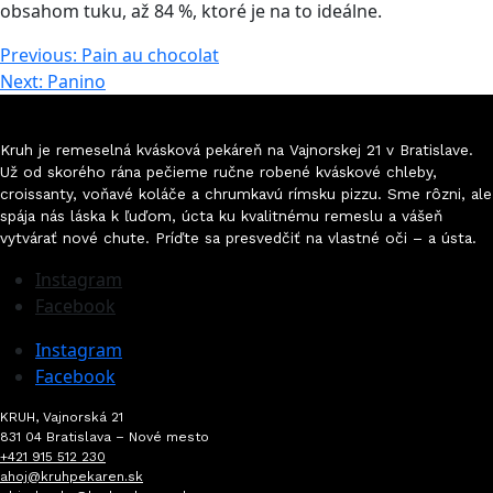
obsahom tuku, až 84 %, ktoré je na to ideálne.
Navigácia
Previous:
Pain au chocolat
Next:
Panino
v
článku
Kruh je remeselná kvásková pekáreň na Vajnorskej 21 v Bratislave.
Už od skorého rána pečieme ručne robené kváskové chleby,
croissanty, voňavé koláče a chrumkavú rímsku pizzu. Sme rôzni, ale
spája nás láska k ľuďom, úcta ku kvalitnému remeslu a vášeň
vytvárať nové chute. Príďte sa presvedčiť na vlastné oči
–
a ústa.
Instagram
Facebook
Instagram
Facebook
KRUH, Vajnorská 21
831 04 Bratislava – Nové mesto
+421 915 512 230
ahoj@kruhpekaren.sk