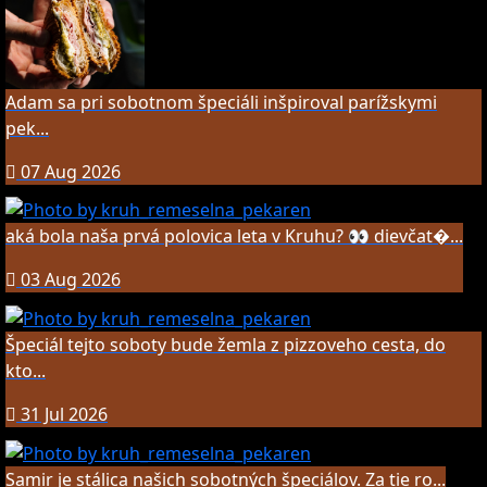
Adam sa pri sobotnom špeciáli inšpiroval parížskymi
pek...
07 Aug 2026
aká bola naša prvá polovica leta v Kruhu? 👀 dievčat�...
03 Aug 2026
Špeciál tejto soboty bude žemla z pizzoveho cesta, do
kto...
31 Jul 2026
Samir je stálica našich sobotných špeciálov. Za tie ro...