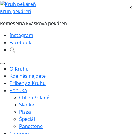
Skip
X
X
to
Kruh pekáreň
content
Remeselná kvásková pekáreň
Instagram
Facebook
O Kruhu
Kde nás nájdete
Príbehy z Kruhu
Ponuka
Chlieb / slané
Sladké
Pizza
Špeciál
Panettone
Catering