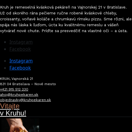
Kruh je remeselná kvásková pekáreň na Vajnorskej 21 v Bratislave.
Už od skorého rána pečieme ručne robené kváskové chleby,
croissanty, voňavé koláče a chrumkavú rímsku pizzu. Sme rôzni, ale
spája nás láska k ľuďom, úcta ku kvalitnému remeslu a vášeň
vytvárať nové chute. Príďte sa presvedčiť na vlastné oči
–
a ústa.
Instagram
Facebook
Instagram
Facebook
KRUH, Vajnorská 21
831 04 Bratislava – Nové mesto
+421 915 512 230
ahoj@kruhpekaren.sk
objednavky@kruhpekaren.sk
Vitajte
v Kruhu!