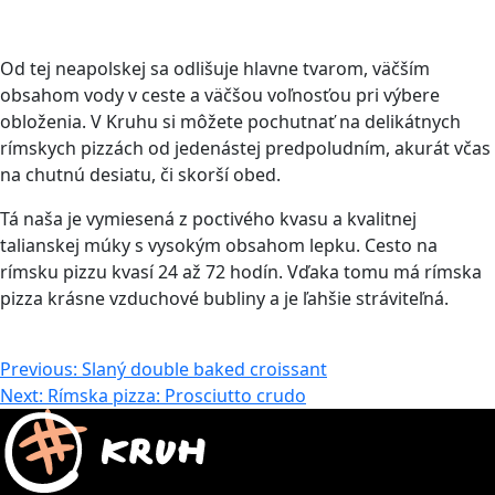
Od tej neapolskej sa odlišuje hlavne tvarom, väčším
obsahom vody v ceste a väčšou voľnosťou pri výbere
obloženia. V Kruhu si môžete pochutnať na delikátnych
rímskych pizzách od jedenástej predpoludním, akurát včas
na chutnú desiatu, či skorší obed.
Tá naša je vymiesená z poctivého kvasu a kvalitnej
talianskej múky s vysokým obsahom lepku. Cesto na
rímsku pizzu kvasí 24 až 72 hodín. Vďaka tomu má rímska
pizza krásne vzduchové bubliny a je ľahšie stráviteľná.
Navigácia
Previous:
Slaný double baked croissant
Next:
Rímska pizza: Prosciutto crudo
v
článku