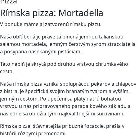
Pizza
Rímska pizza: Mortadella
V ponuke máme aj zatvorenú rímsku pizzu.
Naša obľúbená je práve tá plnená jemnou talianskou
salámou mortadela, jemným čerstvým syrom stracciatella
a posypaná nasekanými pistáciami.
Táto náplň je skrytá pod druhou vrstvou chrumkavého
cesta.
Naša rímska pizza vzniká spoluprácou pekárov a chlapcov
z bistra. Je špecifická svojím hranatým tvarom a vyšším,
jemným cestom. Po upečení sa pláty natrú bohatou
vrstvou u nás pripravovaného paradajkového základu a
následne sa obložia tými najkvalitnejšími surovinami.
Rímska pizza, šťavnatejšia príbuzná focaccie, prešla v
histórii rôznymi premenami.