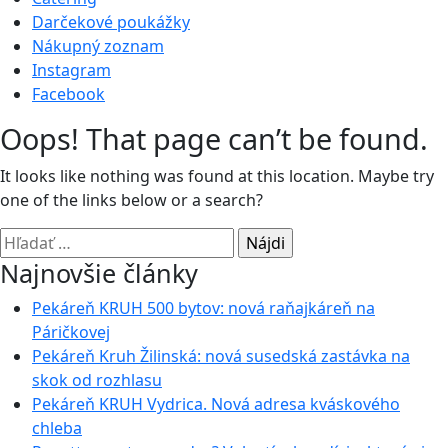
Darčekové poukážky
Nákupný zoznam
Instagram
Facebook
Oops! That page can’t be found.
It looks like nothing was found at this location. Maybe try
one of the links below or a search?
Hľadať:
Najnovšie články
Pekáreň KRUH 500 bytov: nová raňajkáreň na
Páričkovej
Pekáreň Kruh Žilinská: nová susedská zastávka na
skok od rozhlasu
Pekáreň KRUH Vydrica. Nová adresa kváskového
chleba