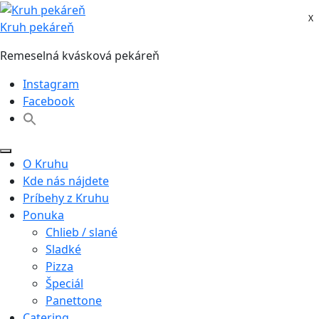
Skip
X
X
to
Kruh pekáreň
content
Remeselná kvásková pekáreň
Instagram
Facebook
O Kruhu
Kde nás nájdete
Príbehy z Kruhu
Ponuka
Chlieb / slané
Sladké
Pizza
Špeciál
Panettone
Catering