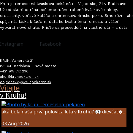
Kruh je remeselná kvásková pekáreň na Vajnorskej 21 v Bratislave.
Už od skorého rána pečieme ručne robené kváskové chleby,
croissanty, voňavé koláče a chrumkavú rímsku pizzu. Sme rôzni, ale
spája nás láska k ľuďom, úcta ku kvalitnému remeslu a vášeň
vytvárať nové chute. Príďte sa presvedčiť na vlastné oči
–
a ústa.
Instagram
Facebook
KRUH, Vajnorská 21
831 04 Bratislava – Nové mesto
+421 915 512 230
ahoj@kruhpekaren.sk
objednavky@kruhpekaren.sk
Vitajte
v Kruhu!
aká bola naša prvá polovica leta v Kruhu? 👀 dievčat�...
03 Aug 2026