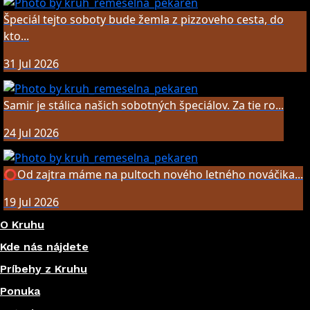
Špeciál tejto soboty bude žemla z pizzoveho cesta, do
kto...
31 Jul 2026
Samir je stálica našich sobotných špeciálov. Za tie ro...
24 Jul 2026
⭕️Od zajtra máme na pultoch nového letného nováčika...
19 Jul 2026
O Kruhu
Kde nás nájdete
Príbehy z Kruhu
Ponuka