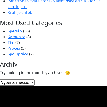
Panettone v tvare srdca? Valentínska edícia, ktorú si
zamilujete.
Kruh je chlieb
Most Used Categories
Špeciály
(36)
Komunita
(8)
Tím
(7)
Proces
(5)
Spolupráce
(2)
Archív
Try looking in the monthly archives. 🙂
Archív