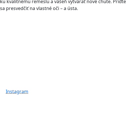
ku kvalitnému remeslu a vášeň vytvárať nové chute. Príďte
sa presvedčiť na vlastné oči
–
a ústa.
Instagram