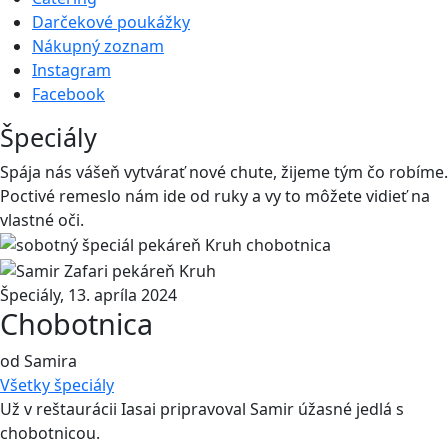
Darčekové poukážky
Nákupný zoznam
Instagram
Facebook
Špeciály
Spája nás vášeň vytvárať nové chute, žĳeme tým čo robíme.
Poctivé remeslo nám ide od ruky a vy to môžete vidieť na
vlastné oči.
Špeciály
,
13. apríla 2024
Chobotnica
od Samira
Všetky
špeciály
Už v reštaurácii Iasai pripravoval Samir úžasné jedlá s
chobotnicou.