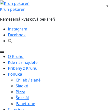
Skip
X
X
to
Kruh pekáreň
content
Remeselná kvásková pekáreň
Instagram
Facebook
O Kruhu
Kde nás nájdete
Príbehy z Kruhu
Ponuka
Chlieb / slané
Sladké
Pizza
Špeciál
Panettone
Catering