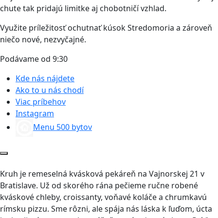
chute tak pridajú limitke aj chobotničí vzhlad.
Využite príležitosť ochutnať kúsok Stredomoria a zároveň
niečo nové, nezvyčajné.
Podávame od 9:30
Kde nás nájdete
Ako to u nás chodí
Viac príbehov
Instagram
Menu 500 bytov
Kruh je remeselná kvásková pekáreň na Vajnorskej 21 v
Bratislave. Už od skorého rána pečieme ručne robené
kváskové chleby, croissanty, voňavé koláče a chrumkavú
rímsku pizzu. Sme rôzni, ale spája nás láska k ľuďom, úcta