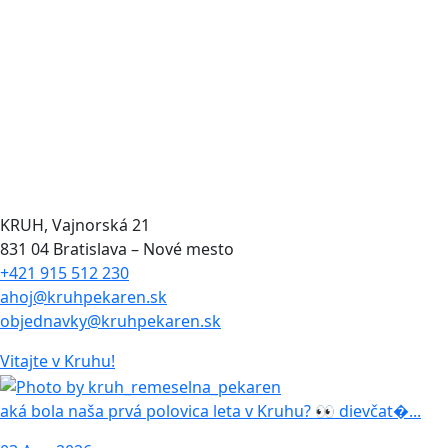
KRUH, Vajnorská 21
831 04 Bratislava – Nové mesto
+421 915 512 230
ahoj@kruhpekaren.sk
objednavky@kruhpekaren.sk
Vitajte
v Kruhu!
aká bola naša prvá polovica leta v Kruhu? 👀 dievčat�...