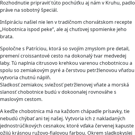
Rozhodnutie pripraviť túto pochúťku aj nám v Kruhu, padlo
práve na sobotný špeciál.
Inšpiráciu našiel nie len v tradičnom chorvátskom recepte
„Hobotnica ispod peke“, ale aj chuťovej spomienke jeho
brata.
Spoločne s Patríciou, ktorá so svojím zmyslom pre detail,
premení croissantové cesto na dokonalý tvar medvedej
laby. Tú naplnia citrusovo krehkou varenou chobotnicou a
spolu so zemiakovým pyré a čerstvou petržlenovou vňaťou
vytvoria chutnú náplň.
Sladkosť zemiakov, sviežosť petržlenovej vňate a morská
slanosť chobotnice budú v dokoonalej rovnováhe s
maslovým cestom.
A keďže chobotnica má na každom chápadle prísavky, tie
nebudú chýbať ani tej našej. Vytvoria ich z nakladaných
jednostrúčikových cesnakov, ktoré vďaka červenej kapuste
ožijú krásnou ružovo-fialovou farbou. Okrem sladkokyslej