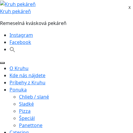
Skip
X
X
to
Kruh pekáreň
content
Remeselná kvásková pekáreň
Instagram
Facebook
O Kruhu
Kde nás nájdete
Príbehy z Kruhu
Ponuka
Chlieb / slané
Sladké
Pizza
Špeciál
Panettone
Catering