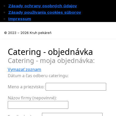
Zásady ochrany osobných údajov
Zásady používania cookies súborov
Impressum
© 2023 – 2026 Kruh pekáreň
Catering - objednávka
Catering - moja objednávka:
Vymazať zoznam
Dátum a čas odberu cateringu:
Meno a priezvisko:
Názov firmy (nepovinné):