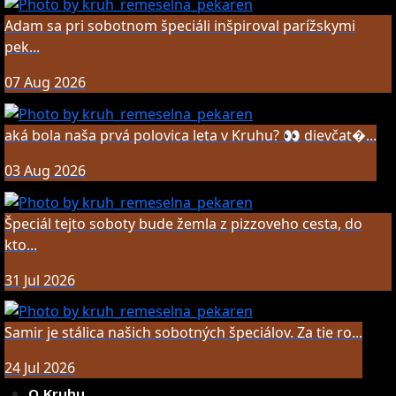
Adam sa pri sobotnom špeciáli inšpiroval parížskymi
pek...
07 Aug 2026
aká bola naša prvá polovica leta v Kruhu? 👀 dievčat�...
03 Aug 2026
Špeciál tejto soboty bude žemla z pizzoveho cesta, do
kto...
31 Jul 2026
Samir je stálica našich sobotných špeciálov. Za tie ro...
24 Jul 2026
O Kruhu