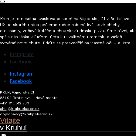
Kruh je remeselná kvásková pekáreň na Vajnorskej 21 v Bratislave.
Už od skorého rána pečieme ručne robené kváskové chleby,
croissanty, voňavé koláče a chrumkavú rímsku pizzu. Sme rôzni, ale
spája nás láska k ľuďom, úcta ku kvalitnému remeslu a vášeň
vytvárať nové chute. Príďte sa presvedčiť na vlastné oči
–
a ústa.
Instagram
Facebook
Instagram
Facebook
KRUH, Vajnorská 21
831 04 Bratislava – Nové mesto
+421 915 512 230
ahoj@kruhpekaren.sk
objednavky@kruhpekaren.sk
Vitajte
v Kruhu!