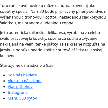
Túto raňajkovú novinku môže ochutnať rovno aj ako
sobotný špeciál. Na 9:30 bude pripravený plnený sendvič s
vyšlahanou citrónovou ricottou, nakladanou sladkokyslou
šalotkou, majoránom a údeninou coppa.
Je to autentická talianska delikatesa, vyrobená z celého
svalu bravčovej krkovičky, sušená za sucha a zvyčajne
nakrájaná na veľmi tenké plátky. Tá sa krásne rozpúšťa na
jazyku a ponúka neodolateľné chuťové zážitky talianskej
kuchyne.
Štartujeme už tradične o 9:30.
Kde nás nájdete
Ako to u nás chodí
Viac príbehov
Instagram
Menu 500 bytov