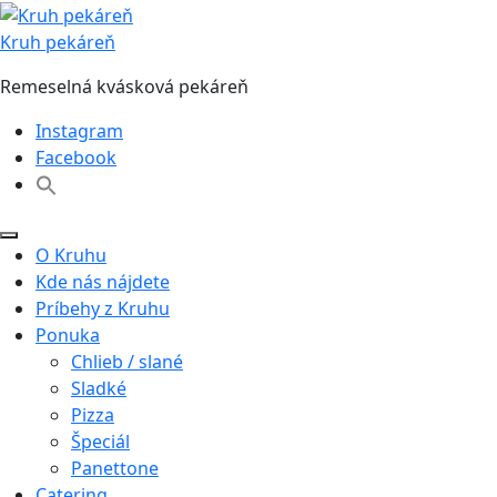
Skip
to
Kruh pekáreň
content
Remeselná kvásková pekáreň
Instagram
Facebook
O Kruhu
Kde nás nájdete
Príbehy z Kruhu
Ponuka
Chlieb / slané
Sladké
Pizza
Špeciál
Panettone
Catering