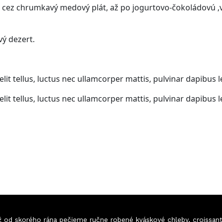
u, cez chrumkavý medový plát, až po jogurtovo-čokoládovú ‚
vý dezert.
lit tellus, luctus nec ullamcorper mattis, pulvinar dapibus l
lit tellus, luctus nec ullamcorper mattis, pulvinar dapibus l
 Už od skorého rána pečieme ručne robené kváskové chleby, croissan