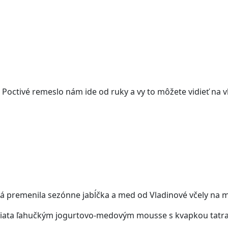
Poctivé remeslo nám ide od ruky a vy to môžete vidieť na vl
orá premenila sezónne jabĺčka a med od Vladinové včely na 
zaliata ľahučkým jogurtovo-medovým mousse s kvapkou tatra