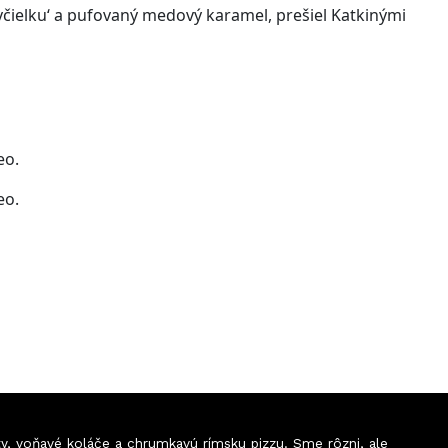
včielku‘ a pufovaný medový karamel, prešiel Katkinými
eo.
eo.
ty, voňavé koláče a chrumkavú rímsku pizzu. Sme rôzni, ale