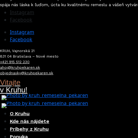
spája nás láska k ľuďom, úcta ku kvalitnému remeslu a vášeň vytvár
Instagram
Facebook
Instagram
Facebook
KRUH, Vajnorská 21
831 04 Bratislava – Nové mesto
+421 915 512 230
ahoj@kruhpekaren.sk
objednavky@kruhpekaren.sk
Vitajte
v Kruhu!
03 Aug 2026
24 Jul 2026
O Kruhu
Kde nás nájdete
Príbehy z Kruhu
Ponuka