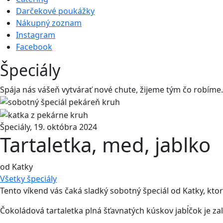
Darčekové poukážky
Nákupný zoznam
Instagram
Facebook
Špeciály
Spája nás vášeň vytvárať nové chute, žĳeme tým čo robíme. 
Špeciály
,
19. októbra 2024
Tartaletka, med, jablko
od Katky
Všetky
špeciály
Tento víkend vás čaká sladký sobotný špeciál od Katky, kt
Čokoládová tartaletka plná šťavnatých kúskov jabĺčok je 