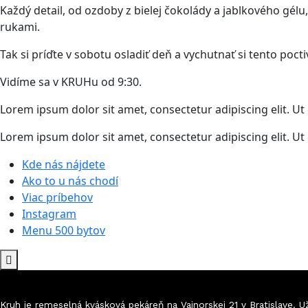
Každý detail, od ozdoby z bielej čokolády a jablkového gél
rukami.
Tak si príďte v sobotu osladiť deň a vychutnať si tento pocti
Vidíme sa v KRUHu od 9:30.
Lorem ipsum dolor sit amet, consectetur adipiscing elit. Ut e
Lorem ipsum dolor sit amet, consectetur adipiscing elit. Ut e
Kde nás nájdete
Ako to u nás chodí
Viac príbehov
Instagram
Menu 500 bytov
Kruh je remeselná kvásková pekáreň na Vajnorskej 21 v Bratislave.