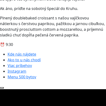
Ak áno, príďte na sobotný špeciál do Kruhu.
Plnený doublebaked croissant s našou vajíčkovou
nátierkou s čerstvou paprikou, pažítkou a jarnou cibuľkou,
boostnutý prosciuttom cottom a mozzarellou, a príjemnú
sladkú chuť dopĺňa pečená červená paprika.
⏰ 9:30
Kde nás nájdete
Ako to u nás chodí
Viac príbehov
Instagram
Menu 500 bytov