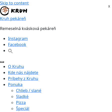
Skip to content
X
X
Kruh pekáreň
Remeselná kvásková pekáreň
Instagram
Facebook
O Kruhu
Kde nás nájdete
Príbehy z Kruhu
Ponuka
Chlieb / slané
Sladké
Pizza
Špeciál