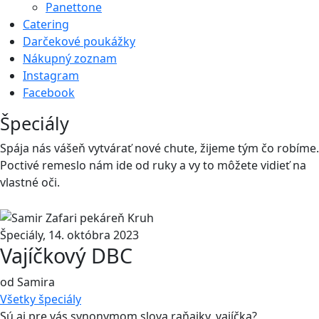
Panettone
Catering
Darčekové poukážky
Nákupný zoznam
Instagram
Facebook
Špeciály
Spája nás vášeň vytvárať nové chute, žĳeme tým čo robíme.
Poctivé remeslo nám ide od ruky a vy to môžete vidieť na
vlastné oči.
Špeciály
,
14. októbra 2023
Vajíčkový DBC
od Samira
Všetky
špeciály
Sú aj pre vás synonymom slova raňajky, vajíčka?