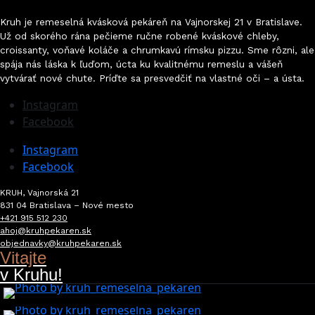
Kruh je remeselná kvásková pekáreň na Vajnorskej 21 v Bratislave.
Už od skorého rána pečieme ručne robené kváskové chleby,
croissanty, voňavé koláče a chrumkavú rímsku pizzu. Sme rôzni, ale
spája nás láska k ľuďom, úcta ku kvalitnému remeslu a vášeň
vytvárať nové chute. Príďte sa presvedčiť na vlastné oči
–
a ústa.
Instagram
Facebook
Instagram
Facebook
KRUH, Vajnorská 21
831 04 Bratislava – Nové mesto
+421 915 512 230
ahoj@kruhpekaren.sk
objednavky@kruhpekaren.sk
Vitajte
v Kruhu!
07 Aug 2026
03 Aug 2026