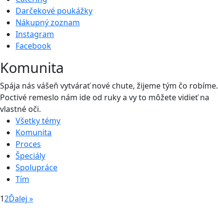
Darčekové poukážky
Nákupný zoznam
Instagram
Facebook
Komunita
Spája nás vášeň vytvárať nové chute, žĳeme tým čo robíme.
Poctivé remeslo nám ide od ruky a vy to môžete vidieť na
vlastné oči.
Všetky témy
Komunita
Proces
Špeciály
Spolupráce
Tím
1
2
Ďalej »