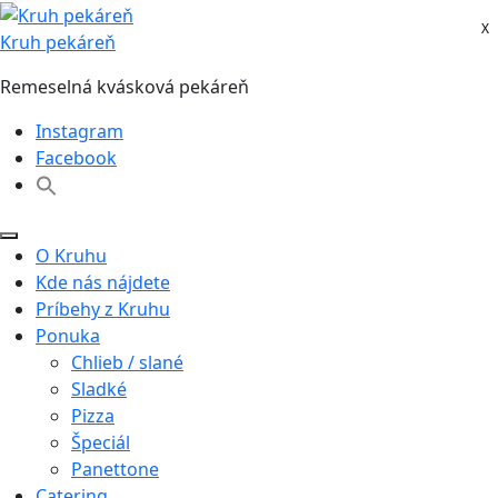
Skip
X
X
to
Kruh pekáreň
content
Remeselná kvásková pekáreň
Instagram
Facebook
O Kruhu
Kde nás nájdete
Príbehy z Kruhu
Ponuka
Chlieb / slané
Sladké
Pizza
Špeciál
Panettone
Catering