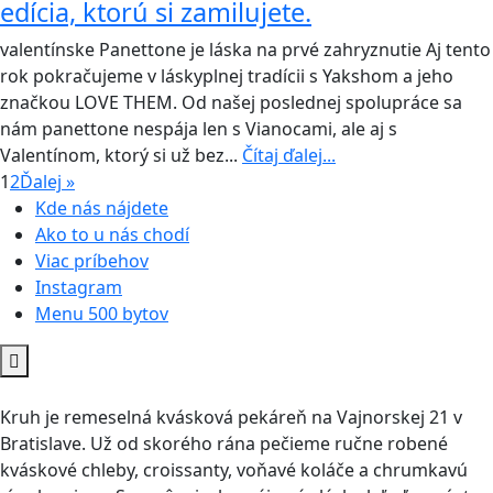
edícia, ktorú si zamilujete.
valentínske Panettone je láska na prvé zahryznutie Aj tento
rok pokračujeme v láskyplnej tradícii s Yakshom a jeho
značkou LOVE THEM. Od našej poslednej spolupráce sa
nám panettone nespája len s Vianocami, ale aj s
Valentínom, ktorý si už bez...
Čítaj ďalej...
1
2
Ďalej »
Kde nás nájdete
Ako to u nás chodí
Viac príbehov
Instagram
Menu 500 bytov
Kruh je remeselná kvásková pekáreň na Vajnorskej 21 v
Bratislave. Už od skorého rána pečieme ručne robené
kváskové chleby, croissanty, voňavé koláče a chrumkavú