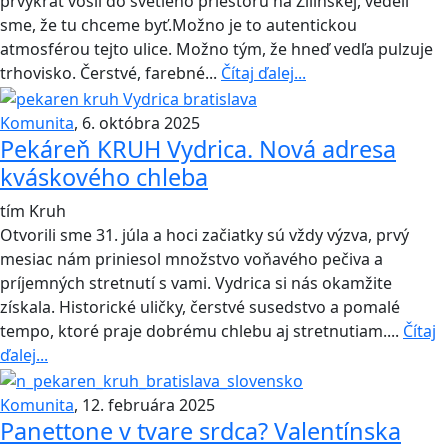
prvýkrát vošli do svetlého priestoru na Žilinskej, vedeli
sme, že tu chceme byť.Možno je to autentickou
atmosférou tejto ulice. Možno tým, že hneď vedľa pulzuje
trhovisko. Čerstvé, farebné...
Čítaj ďalej...
Komunita
,
6. októbra 2025
Pekáreň KRUH Vydrica. Nová adresa
kváskového chleba
tím Kruh
Otvorili sme 31. júla a hoci začiatky sú vždy výzva, prvý
mesiac nám priniesol množstvo voňavého pečiva a
príjemných stretnutí s vami. Vydrica si nás okamžite
získala. Historické uličky, čerstvé susedstvo a pomalé
tempo, ktoré praje dobrému chlebu aj stretnutiam....
Čítaj
ďalej...
Komunita
,
12. februára 2025
Panettone v tvare srdca? Valentínska