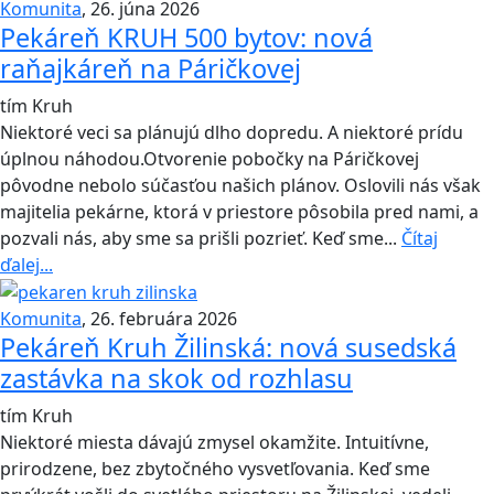
Komunita
,
26. júna 2026
Pekáreň KRUH 500 bytov: nová
raňajkáreň na Páričkovej
tím Kruh
Niektoré veci sa plánujú dlho dopredu. A niektoré prídu
úplnou náhodou.Otvorenie pobočky na Páričkovej
pôvodne nebolo súčasťou našich plánov. Oslovili nás však
majitelia pekárne, ktorá v priestore pôsobila pred nami, a
pozvali nás, aby sme sa prišli pozrieť. Keď sme...
Čítaj
ďalej...
Komunita
,
26. februára 2026
Pekáreň Kruh Žilinská: nová susedská
zastávka na skok od rozhlasu
tím Kruh
Niektoré miesta dávajú zmysel okamžite. Intuitívne,
prirodzene, bez zbytočného vysvetľovania. Keď sme