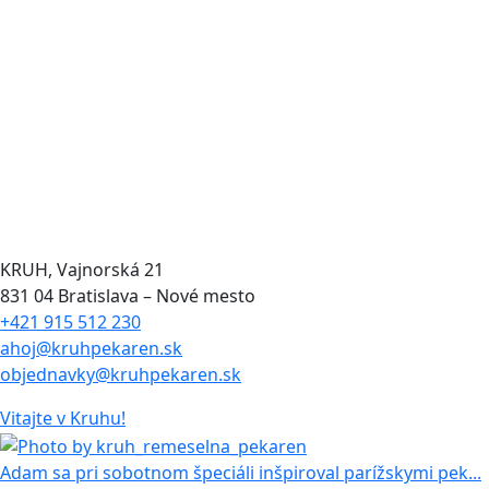
KRUH, Vajnorská 21
831 04 Bratislava – Nové mesto
+421 915 512 230
ahoj@kruhpekaren.sk
objednavky@kruhpekaren.sk
Vitajte
v Kruhu!
Adam sa pri sobotnom špeciáli inšpiroval parížskymi pek...