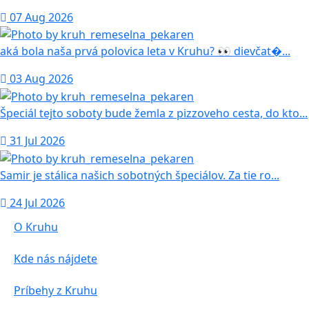
07 Aug 2026
aká bola naša prvá polovica leta v Kruhu? 👀 dievčat�...
03 Aug 2026
Špeciál tejto soboty bude žemla z pizzoveho cesta, do kto...
31 Jul 2026
Samir je stálica našich sobotných špeciálov. Za tie ro...
24 Jul 2026
O Kruhu
Kde nás nájdete
Príbehy z Kruhu