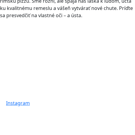
rímsku pizzu. Sme rôzni, ale spája nás láska k ľuďom, úcta
ku kvalitnému remeslu a vášeň vytvárať nové chute. Príďte
sa presvedčiť na vlastné oči
–
a ústa.
Instagram